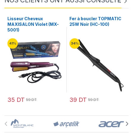
Lisseur Cheveux
Fer à boucler TOPMATIC
MAXISALON Violet (MX-
25W Noir (HC-100)
5001)
41%
34%
35 DT
39 DT
59 DT
59 DT